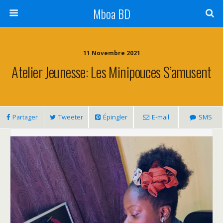
Mboa BD
11 Novembre 2021
Atelier Jeunesse: Les Minipouces S’amusent
Partager
Tweeter
Épingler
E-mail
SMS